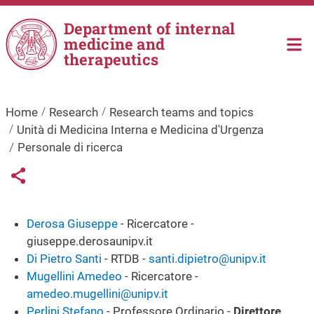
Skip to main content
Department of internal
medicine and
therapeutics
Home
Research
Research teams and topics
Unità di Medicina Interna e Medicina d'Urgenza
Personale di ricerca
Links condivisione social
Share button
Derosa Giuseppe
- Ricercatore -
giuseppe.derosaunipv.it
Di Pietro Santi
- RTDB -
santi.dipietro@unipv.it
Mugellini Amedeo
- Ricercatore -
amedeo.mugellini@unipv.it
Perlini Stefano
- Professore Ordinario -
Direttore