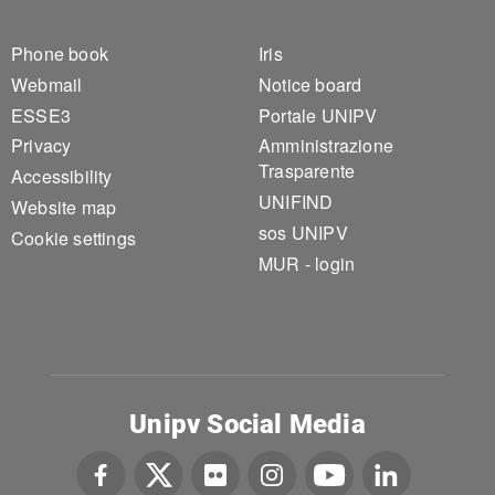
Footer 1
Footer 2
Phone book
Iris
Webmail
Notice board
ESSE3
Portale UNIPV
Privacy
Amministrazione
Trasparente
Accessibility
UNIFIND
Website map
sos UNIPV
Cookie settings
MUR - login
Unipv Social Media