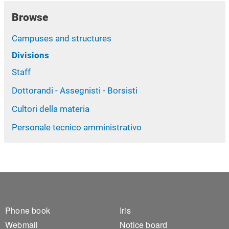
Browse
Campuses and structures
Divisions
Staff
Dottorandi - Assegnisti - Borsisti
Cultori della materia
Personale tecnico amministrativo
Footer 1
Footer 2
Phone book
Iris
Webmail
Notice board