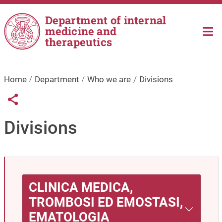
Skip to main content
Department of internal
medicine and
therapeutics
Home
Department
Who we are
Divisions
Links condivisione social
Share button
Divisions
CLINICA MEDICA,
TROMBOSI ED EMOSTASI,
EMATOLOGIA