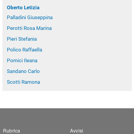
Oberto Letizia
Palladini Giuseppina
Perotti Rosa Marina
Pieri Stefania
Polico Raffaella
Pomici Ileana
Sandano Carlo
Scotti Ramona
Footer 1
Footer 2
Rubrica
Avvisi