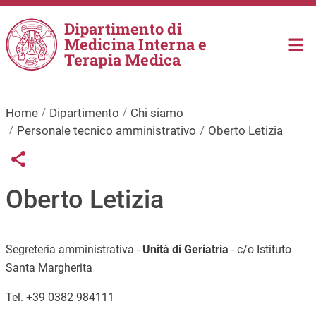
Salta al contenuto principale
Dipartimento di
Medicina Interna e
Terapia Medica
Home
Dipartimento
Chi siamo
Personale tecnico amministrativo
Oberto Letizia
Links condivisione social
Share button
Oberto Letizia
Segreteria amministrativa -
Unità di Geriatria
- c/o Istituto
Santa Margherita
Tel. +39 0382 984111