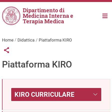
Salta al contenuto principale
Dipartimento di
Medicina Interna e
Terapia Medica
Home
Didattica
Piattaforma KIRO
Links condivisione social
Share button
Piattaforma KIRO
KIRO CURRICULARE