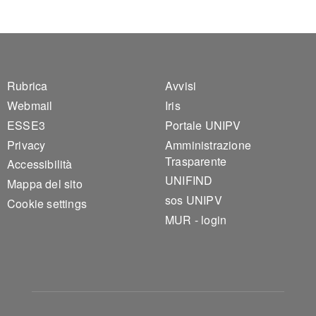
Footer 1
Footer 2
Rubrica
Avvisi
Webmail
Iris
ESSE3
Portale UNIPV
Privacy
Amministrazione
Trasparente
Accessibilità
UNIFIND
Mappa del sito
sos UNIPV
Cookie settings
MUR - login