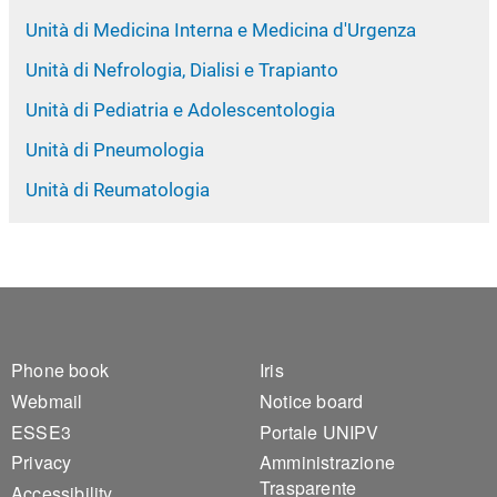
Unità di Medicina Interna e Medicina d'Urgenza
Unità di Nefrologia, Dialisi e Trapianto
Unità di Pediatria e Adolescentologia
Unità di Pneumologia
Unità di Reumatologia
Footer 1
Footer 2
Phone book
Iris
Webmail
Notice board
ESSE3
Portale UNIPV
Privacy
Amministrazione
Trasparente
Accessibility