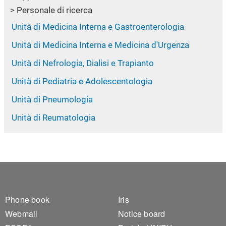
Personale di ricerca
Unità di Medicina Interna e Gastroenterologia
Unità di Medicina Interna e Medicina d'Urgenza
Unità di Nefrologia, Dialisi e Trapianto
Unità di Pediatria e Adolescentologia
Unità di Pneumologia
Unità di Reumatologia
Footer 1
Footer 2
Phone book
Iris
Webmail
Notice board