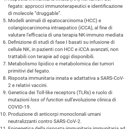
fegato: approcci immunoterapeutici e identificazione
di molecole “druggable”.
Modelli animali di epatocarcinoma (HCC) e
colangiocarcinoma intraepatico (iCCA), al fine di
valutare l’efficacia di una terapia NK-immuno mediata
Definizione di studi di fase I basati su infusione di
cellule NK, in pazienti con HCC e iCCA avanzati, non
trattabili con terapie ad oggi disponibili.
Metabolismo lipidico e metabolomica dei tumori
primitivi del fegato.
Risposta immunitaria innata e adattativa a SARS-CoV-
2 e relativi vaccini.
Genetica dei Toll-like receptors (TLRs) e ruolo di
mutazioni
loss of function
sull’evoluzione clinica di
COVID-19.
Produzione di anticorpi monoclonali umani
neutralizzanti contro SARS-CoV-2.
Epigenetica della risposta immunitaria immunitaria ad