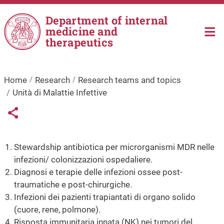
Skip to main content
Department of internal
medicine and
therapeutics
Home
Research
Research teams and topics
Unità di Malattie Infettive
Links condivisione social
Share button
Stewardship antibiotica per microrganismi MDR nelle
infezioni/ colonizzazioni ospedaliere.
Diagnosi e terapie delle infezioni ossee post-
traumatiche e post-chirurgiche.
Infezioni dei pazienti trapiantati di organo solido
(cuore, rene, polmone).
Risposta immunitaria innata (NK) nei tumori del